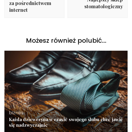
za pośrednictwem
stomatologiczny
internet
Możesz również polubić…
biznes
Każda dziewczyna w czasie swojego ślubu chce jawić
się nadzwyczajnie