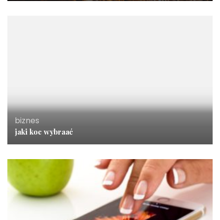
biznes
jaki koc wybraać