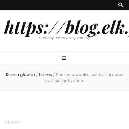
https://blog.elk
ambitny tematyczny katalog
Strona główna
/
biznes
/
Pomoc prawnika jest dzisiaj coraz
częściej potrzebna.
biznes