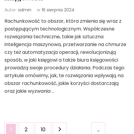
Autor:
admin
w
16 sierpnia 2024
Rachunkowość to obszar, która zmienia się wraz z
postępującym technologicznym. Współczesne
rozwiązania techniczne, takie jak sztuczna
inteligencja maszynowa, przetwarzanie na chmurze
czy też automatyzacja operacji, rewolucjonizują
sposób, w jaki księgowi a także biura księgowości
prowadzą swoje procedury działania. Podczas tego
artykule omówimy, jak, te rozwiązania wpływają na
obszar rachunkowość, jakie korzyści dostarczają
oraz jakie wyzwania …
Stronicowanie
Strona
Strona
Strona
1
2
10
…
wpisów