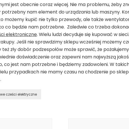
nymi jest obecnie coraz więcej. Nie ma problemu, żeby zn
 potrzebny nam element do urządzania lub maszyny. Kon
 to możemy kupić nie tylko przewody, ale także wentylator
ko co będzie nam potrzebne. Zaledwie co trzeba dokona
ci elektroniczne
. Wielu ludzi decyduje się kupować w siec
kupy. Jeśli nie sprawdzimy sklepu wcześniej możemy czu
zy też zły dobór podzespołów może sprawić, że pożałuje
iednie doświadczenie oraz zapewni nam najwyższą jakość
o, co jest nam potrzebne i będziemy zadowoleni. W taki
 wielu przypadkach nie mamy czasu na chodzenie po skle
.
owe cześci elektryczne