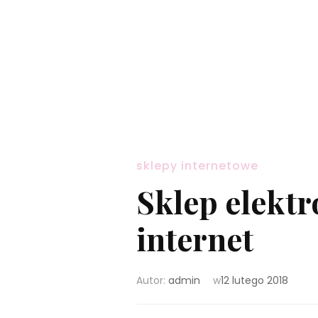
sklepy internetowe
Sklep elekt
internet
Autor:
admin
w
12 lutego 2018