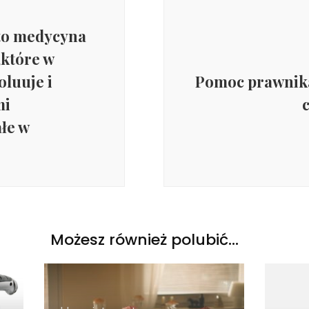
 to medycyna
które w
oluuje i
Pomoc prawnika 
mi
łe w
Możesz również polubić…