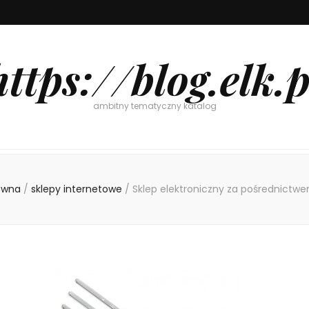
https://blog.elk.p
ambitny tematyczny katalog
ówna
/
sklepy internetowe
/
Sklep elektroniczny za pośrednictwe