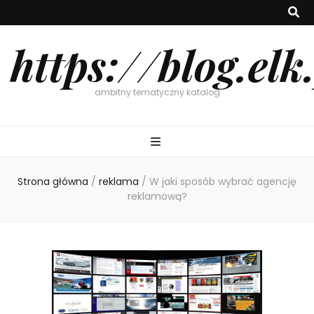
https://blog.elk
ambitny tematyczny katalog
Strona główna
/
reklama
/
W jaki sposób wybrać agencję
reklamową?