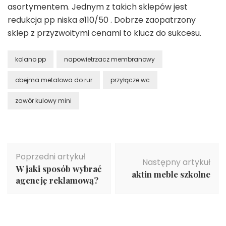
asortymentem. Jednym z takich sklepów jest
redukcja pp niska ø110/50 . Dobrze zaopatrzony
sklep z przyzwoitymi cenami to klucz do sukcesu.
kolano pp
napowietrzacz membranowy
obejma metalowa do rur
przyłącze wc
zawór kulowy mini
Nawigacja
Poprzedni artykuł
wpisu
Następny artykuł
W jaki sposób wybrać
aktin meble szkolne
agencję reklamową?