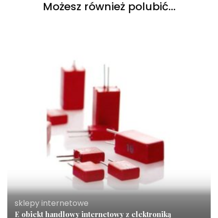
Możesz również polubić…
sklepy internetowe
E obiekt handlowy internetowy z elektroniką