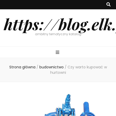
https://blog.elk
ambitny tematyczny katalog
Strona główna
/
budownictwo
/
Czy warto kupować w
hurtowni