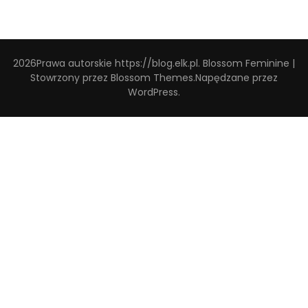
2026Prawa autorskie
https://blog.elk.pl
.
Blossom Feminine |
Stowrzony przez
Blossom Themes
.Napędzane przez
WordPress
.