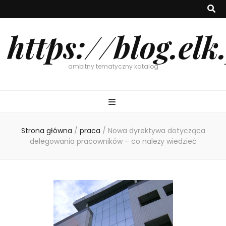
https://blog.elk
ambitny tematyczny katalog
Strona główna
/
praca
/
Nowa dyrektywa dotycząca
delegowania pracowników – co należy wiedzieć