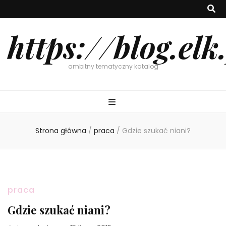
https://blog.elk
ambitny tematyczny katalog
Strona główna
/
praca
/
Gdzie szukać niani?
praca
Gdzie szukać niani?