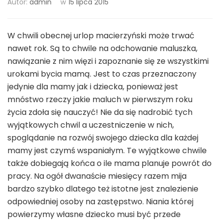
Autor:
admin
w
15 lipca 2015
W chwili obecnej urlop macierzyński może trwać
nawet rok. Są to chwile na odchowanie maluszka,
nawiązanie z nim więzi i zapoznanie się ze wszystkimi
urokami bycia mamą. Jest to czas przeznaczony
jedynie dla mamy jak i dziecka, ponieważ jest
mnóstwo rzeczy jakie maluch w pierwszym roku
życia zdoła się nauczyć! Nie da się nadrobić tych
wyjątkowych chwil a uczestniczenie w nich,
spoglądanie na rozwój swojego dziecka dla każdej
mamy jest czymś wspaniałym. Te wyjątkowe chwile
także dobiegają końca o ile mama planuje powrót do
pracy. Na ogół dwanaście miesięcy razem mija
bardzo szybko dlatego też istotne jest znalezienie
odpowiedniej osoby na zastępstwo. Niania której
powierzymy własne dziecko musi być przede