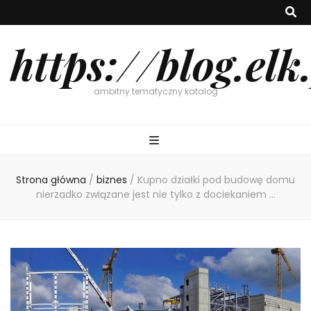
https://blog.elk
ambitny tematyczny katalog
Strona główna
/
biznes
/
Kupno działki pod budowę domu
nierzadko związane jest nie tylko z dociekaniem …