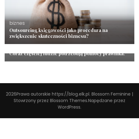
biznes
Outsourcing księgowości jako procedura na
zwiększenie skuteczności biznesu?
biznes
Coraz częściej ludzie potrzebują pomocy prawnika.
2026Prawa autorskie
https://blog.elk.pl
.
Blossom Feminine |
Stowrzony przez
Blossom Themes
.Napędzane przez
WordPress
.