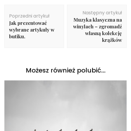
Nawigacja
Następny artykuł
wpisu
Poprzedni artykuł
Muzyka klasyczna na
Jak prezentować
winylach – zgromadź
wybrane artykuły w
własną kolekcję
butiku.
krążków
Możesz również polubić…