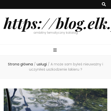
https://blog.elk
ambitny tematyczny katalog
Strona główna
/
usługi
/
A może sam byłeś nieuważny i
uczyniłeś uszkodzenie lakieru ?