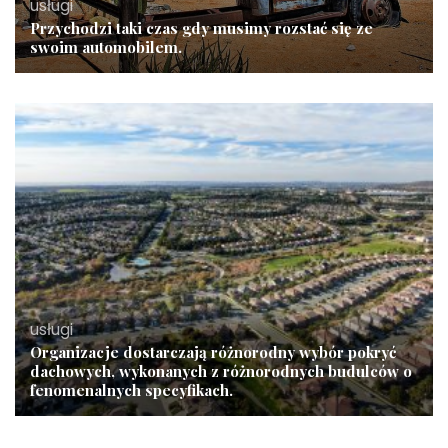
usługi
Przychodzi taki czas gdy musimy rozstać się ze
swoim automobilem.
usługi
Organizacje dostarczają różnorodny wybór pokryć
dachowych, wykonanych z różnorodnych budulców o
fenomenalnych specyfikach.