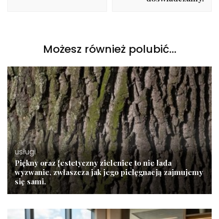
Możesz również polubić…
usługi
Piękny oraz {estetyczny zieleniec to nie lada
wyzwanie, zwłaszcza jak jego pielęgnacją zajmujemy
się sami.