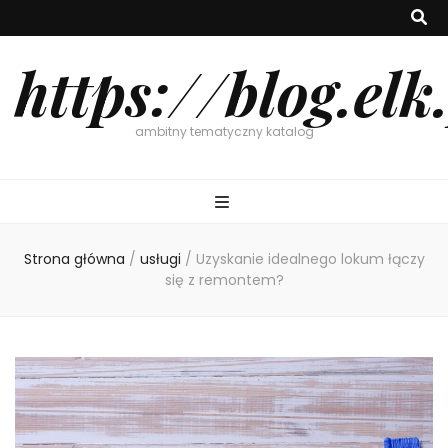
https://blog.elk
ambitny tematyczny katalog
Strona główna
/
usługi
/
Uzyskanie idealnego lokum łączy
się z remontem?