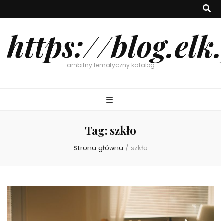
https://blog.elk
ambitny tematyczny katalog
Tag:
szkło
Strona główna
/
szkło