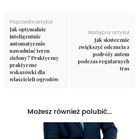
Nawigacja
Poprzedni artykuł
wpisu
Jak optymalnie
Następny artykuł
inteligentnie
Jak skutecznie
automatycznie
zwiększyć odczucia z
nawadniać teren
podróży autem
zielony? Praktyczny
podczas regularnych
praktyczne
tras
wskazówki dla
właścicieli ogrodów
Możesz również polubić…