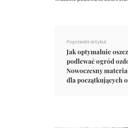
Nawigacja
wpisu
Poprzedni artykuł
Jak optymalnie oszc
podlewać ogród ozd
Nowoczesny materia
dla początkujących 