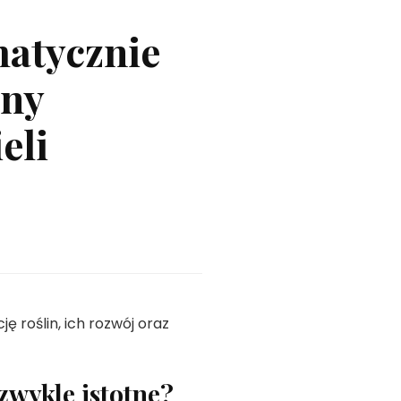
matycznie
zny
eli
 roślin, ich rozwój oraz
wykle istotne?