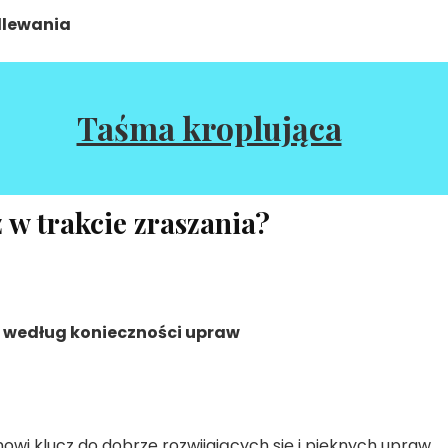
dlewania
Taśma kroplująca
z w trakcie zraszania?
i według konieczności upraw
owi klucz do dobrze rozwijających się i pięknych upraw.