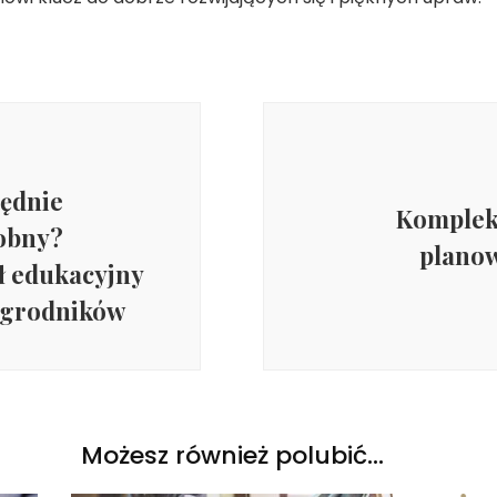
zędnie
Komplek
obny?
plano
ł edukacyjny
ogrodników
Możesz również polubić…