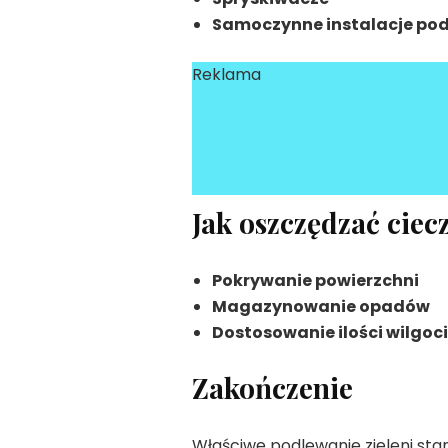
Samoczynne instalacje po
Reklama
Jak oszczędzać ciec
Pokrywanie powierzchni
Magazynowanie opadów
Dostosowanie ilości wilgoc
Zakończenie
Właściwe podlewanie zieleni stan