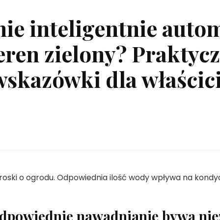
ie inteligentnie auto
eren zielony? Praktyc
skazówki dla właścici
oski o ogrodu. Odpowiednia ilość wody wpływa na kondycję
dpowiednie nawadnianie bywa niez