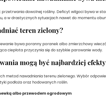
k przetrwania dowolnej rośliny. Deficyt wilgoci bywa w s
woju, a w drastycznych sytuacjach nawet do momentu obuma
dniać teren zielony?
wanie bywa poranny poranek albo zmierzchowy wieczór.
ca ciepłota przyczynia się do szybkie parowanie wody.
lewania mogą być najbardziej efekt
ch metod nawadniania terenu zielonego. Wybór odpowiedn
tyki podłoża oraz hodowanych roślin.
onewką albo przewodem ogrodowym