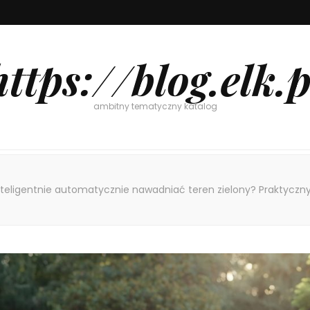
https://blog.elk.p
ambitny tematyczny katalog
nteligentnie automatycznie nawadniać teren zielony? Praktyczny