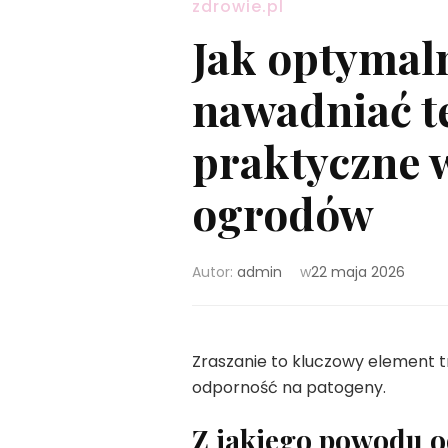
zdrowie.pl
Jak optymaln
nawadniać t
praktyczne w
ogrodów
Autor:
admin
w
22 maja 2026
Zraszanie to kluczowy element tr
odporność na patogeny.
Z jakiego powodu o