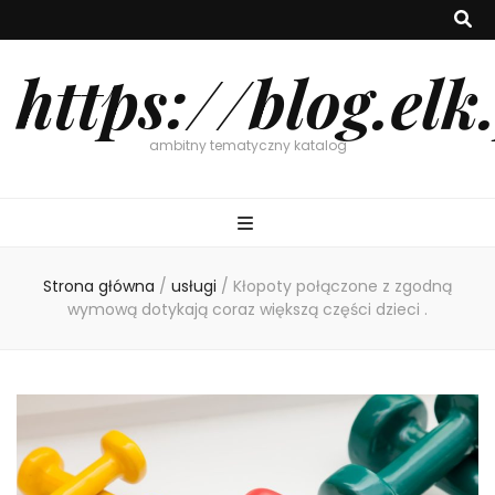
https://blog.elk
ambitny tematyczny katalog
Strona główna
/
usługi
/
Kłopoty połączone z zgodną
wymową dotykają coraz większą części dzieci .