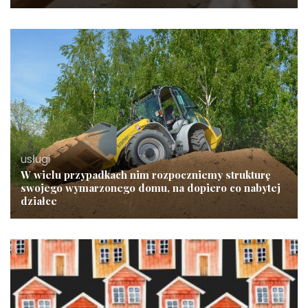
usługi
W wielu przypadkach nim rozpoczniemy strukturę
swojego wymarzonego domu, na dopiero co nabytej
działce