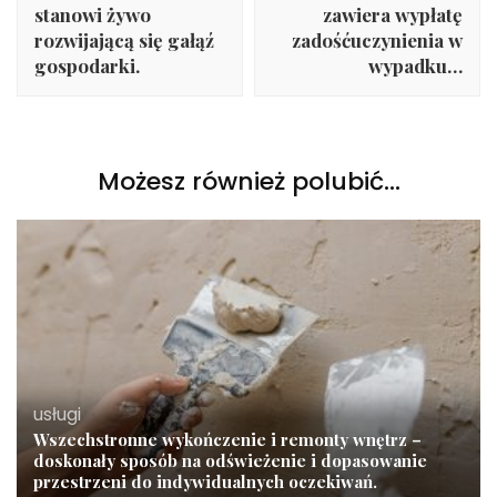
stanowi żywo
zawiera wypłatę
rozwijającą się gałąź
zadośćuczynienia w
gospodarki.
wypadku…
Możesz również polubić…
usługi
Wszechstronne wykończenie i remonty wnętrz –
doskonały sposób na odświeżenie i dopasowanie
przestrzeni do indywidualnych oczekiwań.